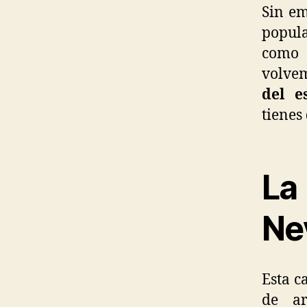
Sin em
popula
como 
volvem
del e
tienes
La
Ne
Esta c
de ar