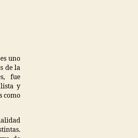
 es uno
s de la
s, fue
lista y
as como
ualidad
tintas.