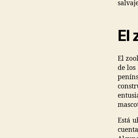
salvaj
El 
El zoo
de los
penín
constr
entusi
mascot
Está u
cuenta