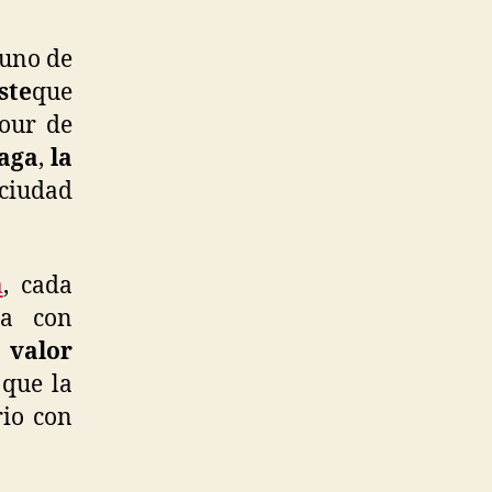
apital
e
uno de
ulgaria
ste
que
mour de
raga
,
la
 ciudad
m
, cada
a con
 valor
 que la
rio con