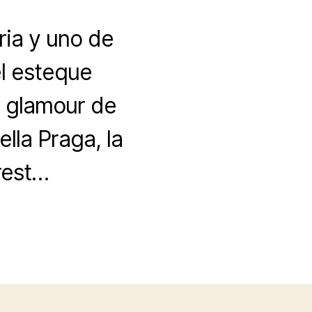
ria y uno de
el esteque
l glamour de
lla Praga, la
rest…
n
ué
er
n
ofia
a