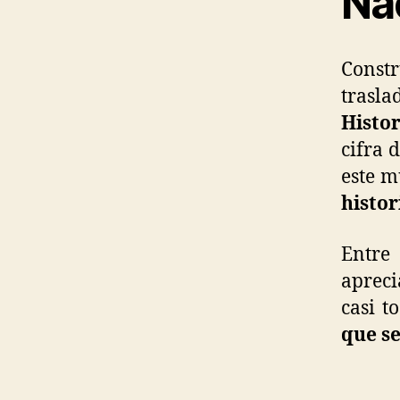
Na
Const
trasla
Histo
cifra 
este m
histo
Entre 
apreci
casi t
que s