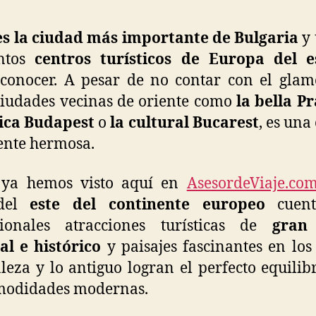
c
d
es la ciudad más importante de Bulgaria
y 
B
antos
centros turísticos de Europa del e
conocer. A pesar de no contar con el gla
ciudades vecinas de oriente como
la bella P
rica Budapest
o
la cultural Bucarest
, es una
ente hermosa.
ya hemos visto aquí en
AsesordeViaje.co
 del
este del continente europeo
cuent
cionales atracciones turísticas de
gran
al e histórico
y paisajes fascinantes en los
leza y lo antiguo logran el perfecto equilib
omodidades modernas.