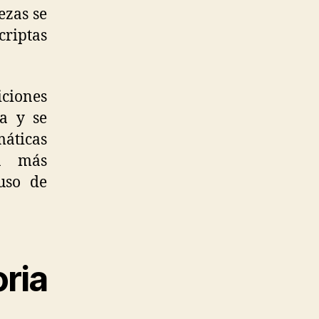
ezas se
criptas
iciones
a y se
máticas
ón más
uso de
ia