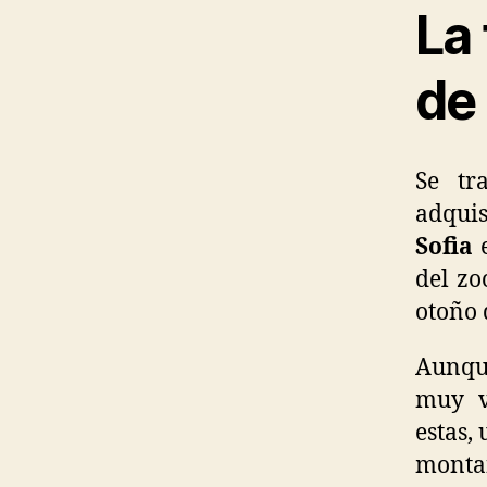
La 
de 
Se tr
adquis
Sofia
e
del zo
otoño 
Aunque
muy v
estas,
montañ