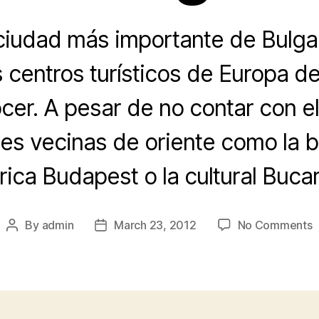
 ciudad más importante de Bulga
s centros turísticos de Europa d
er. A pesar de no contar con e
es vecinas de oriente como la be
órica Budapest o la cultural Buca
o
By
admin
March 23, 2012
No Comments
Post
Post
Q
author
date
v
e
S
l