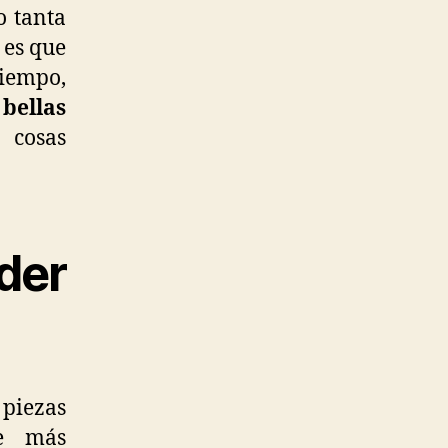
o tanta
 es que
iempo,
bellas
 cosas
der
 piezas
de más