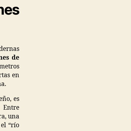
ones
dernas
ones de
 metros
rtas en
na.
eño, es
 Entre
ra, una
el “río