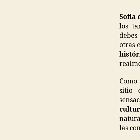
Sofia 
los t
debes 
otras 
histó
realm
Como 
sitio
sensa
cultur
natura
las c