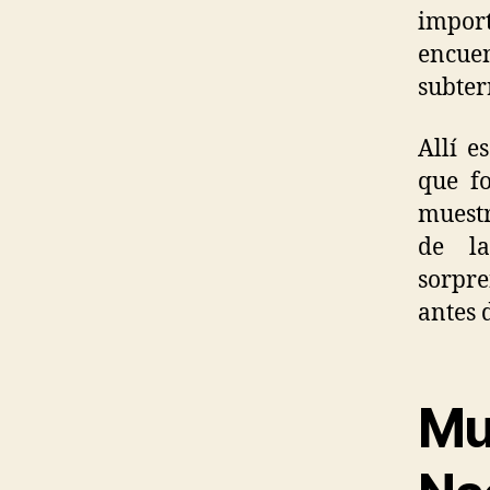
import
encuen
subter
Allí e
que f
muestr
de 
sorpr
antes d
M