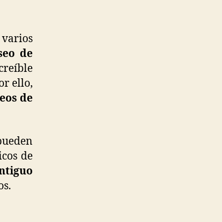
varios
seo de
creíble
r ello,
eos de
 pueden
icos de
ntiguo
os.