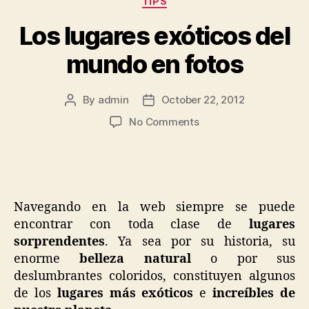
TIPS
Los lugares exóticos del
mundo en fotos
By
admin
October 22, 2012
Post
Post
author
date
on
No Comments
Los
lugares
exóticos
del
mundo
Navegando en la web siempre se puede
en
encontrar con toda clase de
lugares
fotos
sorprendentes
. Ya sea por su historia, su
enorme
belleza natural
o por sus
deslumbrantes coloridos, constituyen algunos
de los
lugares más exóticos
e
increíbles de