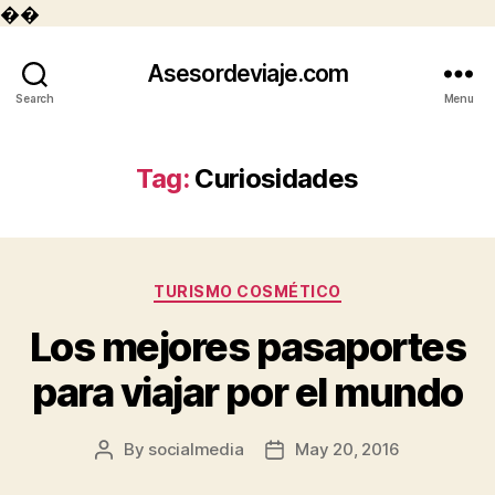
��
Asesordeviaje.com
Search
Menu
Tag:
Curiosidades
Categories
TURISMO COSMÉTICO
Los mejores pasaportes
para viajar por el mundo
By
socialmedia
May 20, 2016
Post
Post
author
date