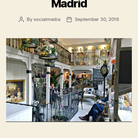
Madrid
By
socialmedia
September 30, 2016
Post
Post
author
date