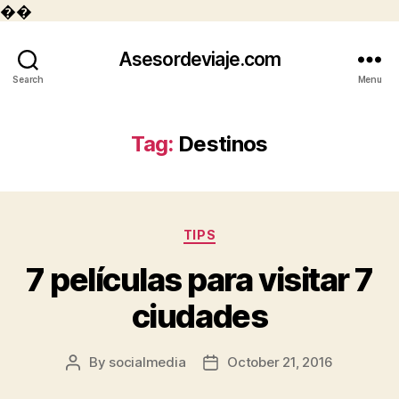
��
Asesordeviaje.com
Search
Menu
Tag:
Destinos
Categories
TIPS
7 películas para visitar 7
ciudades
By
socialmedia
October 21, 2016
Post
Post
author
date