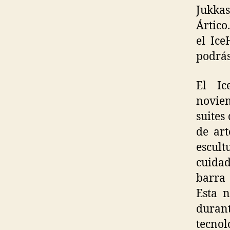
Jukkas
Ártico
el Ice
podrás
El Ic
novie
suites
de art
escu
cuida
barra 
Esta n
durant
tecnol