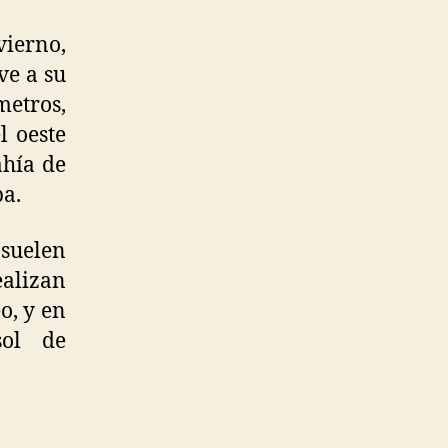
vierno,
ve a su
metros,
l oeste
ahía de
pa.
 suelen
alizan
o, y en
sol de