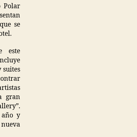
o Polar
esentan
 que se
tel.
e este
ncluye
 suites
contrar
istas
a gran
llery”.
l año y
a nueva