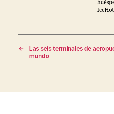
huéspe
IceHot
←
Las seis terminales de aeropu
mundo