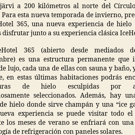
järvi a 200 kilómetros al norte del Círcul
. Para esta nueva temporada de invierno, pr
Hotel 365, una nueva experiencia de hielo
 disfrutar junto a su experiencia clásica IceHo
eHotel 365 (abierto desde mediados d
mbre) es una estructura permanente que i
 de lujo, cada una de ellas con sauna y baño, y
e, en estas últimas habitaciones podrás en
lturas de hielo esculpidas por art
dosamente seleccionados. Además, hay un
de hielo donde sirve champán y una “ice ga
ueva experiencia se puede visitar todo e
e los meses de verano se enfriará con un
ogía de refrigeración con paneles solares.