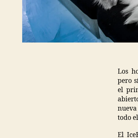
Los h
pero s
el pri
abier
nueva 
todo e
El Ice