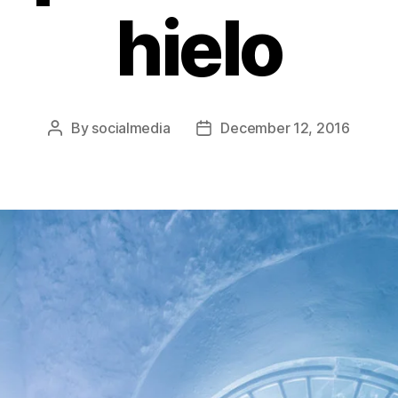
hielo
By
socialmedia
December 12, 2016
Post
Post
author
date