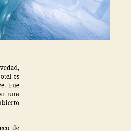
vedad,
otel es
ve. Fue
on una
abierto
ueco de