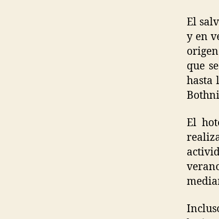
El sal
y en v
origen
que se
hasta 
Bothni
El hot
reali
activi
veran
media
Inclus