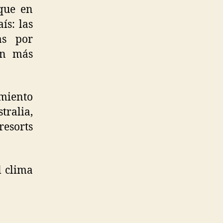
que en
ís: las
as por
son más
imiento
tralia,
resorts
l clima