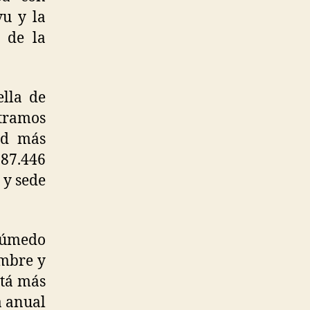
vu y la
 de la
ella de
ntramos
dad más
87.446
 y sede
 húmedo
embre y
stá más
a anual