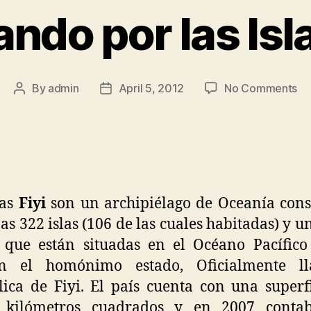
ndo por las Isla
on
By
admin
April 5, 2012
No Comments
Post
Post
Pa
author
date
po
las
Isl
Fiy
las
Fiyi
son un archipiélago de Oceanía cons
as 322 islas (106 de las cuales habitadas) y u
s que están situadas en el Océano Pacífic
n el homónimo estado, Oficialmente l
ica de Fiyi. El país cuenta con una superf
 kilómetros cuadrados y en 2007 conta