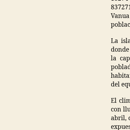
837271
Vanua
poblac
La isl
donde 
la cap
pobla
habita
del eq
El cli
con ll
abril,
expues