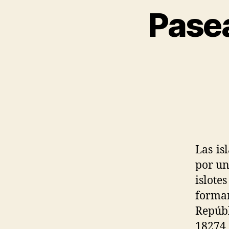
Pasea
Las is
por un
islote
forma
Repúbl
18274