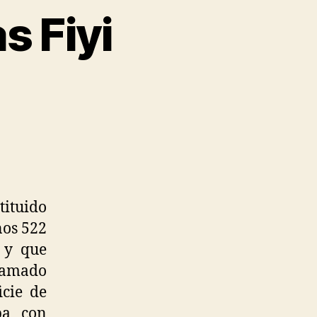
s Fiyi
seando
r
as
i
tituido
nos 522
o y que
lamado
icie de
ba con