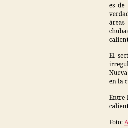
es de
verdad
áreas
chubas
calient
El sec
irregu
Nueva 
en la c
Entre 
calien
Foto:
A