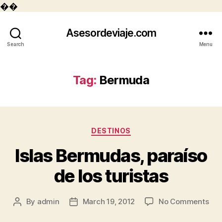
��
Asesordeviaje.com
Search
Menu
Tag:
Bermuda
Categories
DESTINOS
Islas Bermudas, paraíso
de los turistas
on
By
admin
March 19, 2012
No Comments
Post
Post
Isla
author
date