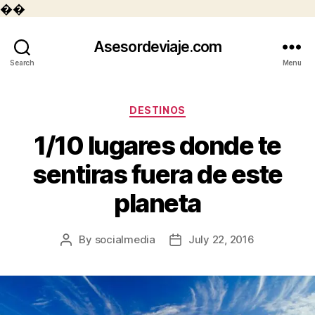
��
Asesordeviaje.com
Search
Menu
Categories
DESTINOS
1/10 lugares donde te
sentiras fuera de este
planeta
By
socialmedia
July 22, 2016
Post
Post
author
date