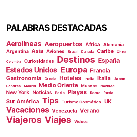
PALABRAS DESTACADAS
Aerolíneas
Aeropuertos
Africa
Alemania
Asia
Caribe
Aviones
Argentina
Brasil
Canada
China
Destinos
España
Curiosidades
Colombia
Europa
Estados Unidos
Francia
Hoteles
Gastronomía
Italia
India
Japón
Grecia
Medio Oriente
Museos
Londres
Madrid
Navidad
Playas
New York
Noticias
Paris
Roma
Rusia
Tips
Sur América
UK
Turismo Cosmético
Vacaciones
Verano
Venezuela
Viajeros
Viajes
Videos