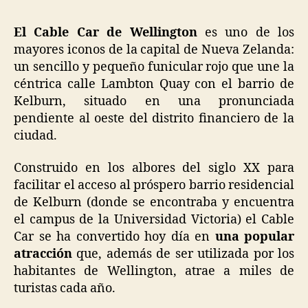
de
Wel
El Cable Car de Wellington
es uno de los
es
mayores iconos de la capital de Nueva Zelanda:
el
un sencillo y pequeño funicular rojo que une la
tra
céntrica calle Lambton Quay con el barrio de
ico
Kelburn, situado en una pronunciada
de
pendiente al oeste del distrito financiero de la
la
ciudad.
ciu
Construido en los albores del siglo XX para
facilitar el acceso al próspero barrio residencial
de Kelburn (donde se encontraba y encuentra
el campus de la Universidad Victoria) el Cable
Car se ha convertido hoy día en
una popular
atracción
que, además de ser utilizada por los
habitantes de Wellington, atrae a miles de
turistas cada año.