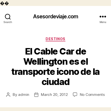
��
Asesordeviaje.com
Search
Menu
Categories
DESTINOS
El Cable Car de
Wellington es el
transporte icono de la
ciudad
on
By
admin
March 20, 2012
No Comments
Post
Post
El
author
date
Cab
Car