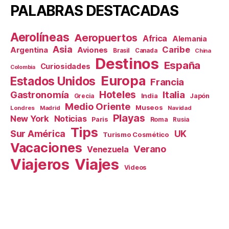
PALABRAS DESTACADAS
Aerolíneas
Aeropuertos
Africa
Alemania
Asia
Caribe
Aviones
Argentina
Brasil
Canada
China
Destinos
España
Curiosidades
Colombia
Europa
Estados Unidos
Francia
Hoteles
Gastronomía
Italia
India
Japón
Grecia
Medio Oriente
Museos
Londres
Madrid
Navidad
Playas
New York
Noticias
Paris
Roma
Rusia
Tips
Sur América
UK
Turismo Cosmético
Vacaciones
Verano
Venezuela
Viajeros
Viajes
Videos