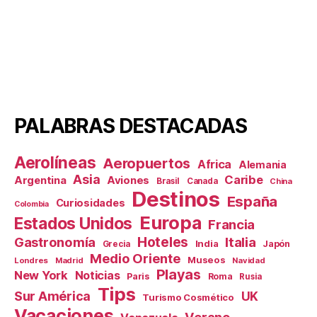
PALABRAS DESTACADAS
Aerolíneas
Aeropuertos
Africa
Alemania
Asia
Caribe
Aviones
Argentina
Brasil
Canada
China
Destinos
España
Curiosidades
Colombia
Europa
Estados Unidos
Francia
Hoteles
Gastronomía
Italia
India
Japón
Grecia
Medio Oriente
Museos
Londres
Madrid
Navidad
Playas
New York
Noticias
Paris
Roma
Rusia
Tips
Sur América
UK
Turismo Cosmético
Vacaciones
Verano