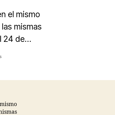
en el mismo
o las mismas
el 24 de…
on
s
Festejos
Navideños
en
el
mundo
 mismo
 mismas