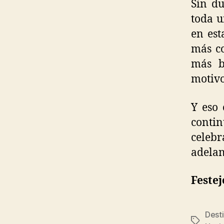
Sin du
toda u
en est
más co
más b
motivo
Y eso 
conti
celebr
adelan
Feste
Dest
Tags