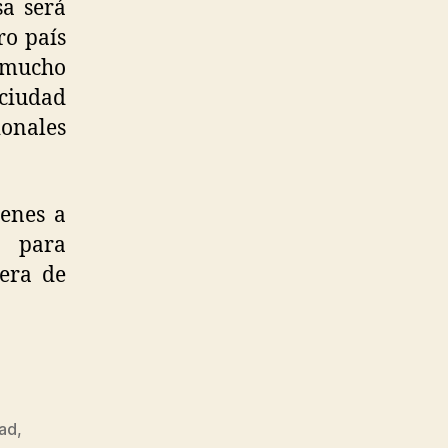
sa será
ro país
s mucho
 ciudad
onales
genes a
s para
nera de
ad
,