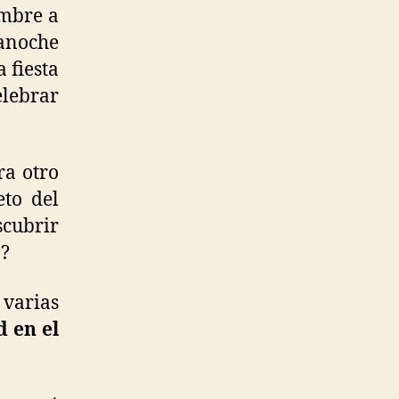
embre a
anoche
 fiesta
elebrar
ra otro
to del
scubrir
o?
 varias
d en el