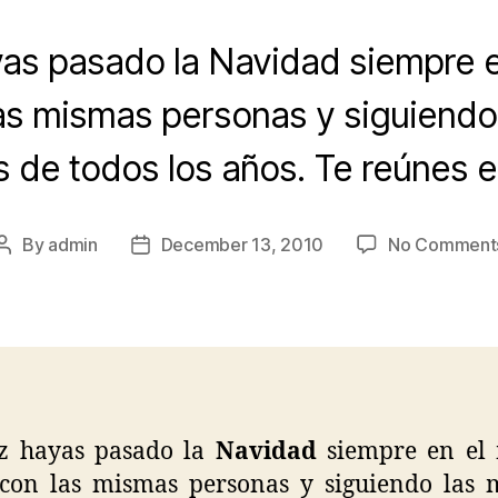
yas pasado la Navidad siempre 
las mismas personas y siguiend
s de todos los años. Te reúnes 
By
admin
December 13, 2010
No Comment
Post
Post
author
date
ez hayas pasado la
Navidad
siempre en el
 con las mismas personas y siguiendo las