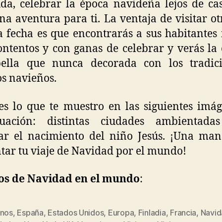
da, celebrar la época navideña lejos de ca
na aventura para ti. La ventaja de visitar ot
a fecha es que encontrarás a sus habitante
ntentos y con ganas de celebrar y verás la
ella que nunca decorada con los tradici
s navieños.
es lo que te muestro en las siguientes imá
nuación: distintas ciudades ambientada
ar el nacimiento del niño Jesús. ¡Una ma
tar tu viaje de Navidad por el mundo!
jos de Navidad en el mundo
:
inos
,
España
,
Estados Unidos
,
Europa
,
Finladia
,
Francia
,
Navid