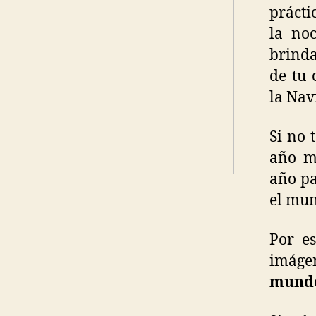
prácti
la no
brinda
de tu 
la Nav
Si no 
año m
año p
el mun
Por es
imágen
mund