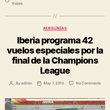
Tags
Viajes
Categories
AEROLÍNEAS
Iberia programa 42
vuelos especiales por la
final de la Champions
League
on
By
admin
May 7, 2010
No Comments
Post
Post
Iberi
author
date
prog
42
vuelo
espec