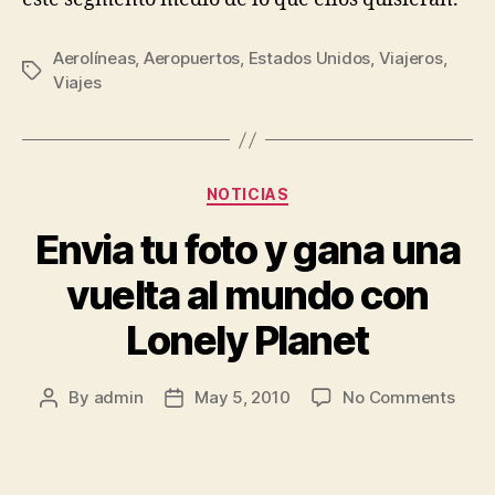
Aerolíneas
,
Aeropuertos
,
Estados Unidos
,
Viajeros
,
Tags
Viajes
Categories
NOTICIAS
Envia tu foto y gana una
vuelta al mundo con
Lonely Planet
on
By
admin
May 5, 2010
No Comments
Post
Post
Envi
author
date
tu
foto
y