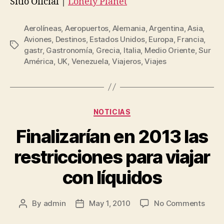
Sitio Oficial |
Lonely Planet
Aerolíneas
,
Aeropuertos
,
Alemania
,
Argentina
,
Asia
,
Aviones
,
Destinos
,
Estados Unidos
,
Europa
,
Francia
,
Tags
gastr
,
Gastronomía
,
Grecia
,
Italia
,
Medio Oriente
,
Sur
América
,
UK
,
Venezuela
,
Viajeros
,
Viajes
Categories
NOTICIAS
Finalizarían en 2013 las
restricciones para viajar
con líquidos
on
By
admin
May 1, 2010
No Comments
Post
Post
Final
author
date