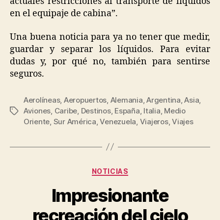
actuales restricciones al transporte de líquidos
en el equipaje de cabina”.
Una buena noticia para ya no tener que medir,
guardar y separar los líquidos. Para evitar
dudas y, por qué no, también para sentirse
seguros.
Aerolíneas
,
Aeropuertos
,
Alemania
,
Argentina
,
Asia
,
Aviones
,
Caribe
,
Destinos
,
España
,
Italia
,
Medio
Tags
Oriente
,
Sur América
,
Venezuela
,
Viajeros
,
Viajes
Categories
NOTICIAS
Impresionante
recreación del cielo