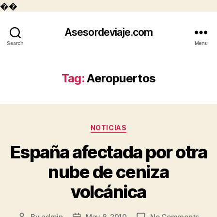
��
Asesordeviaje.com
Search
Menu
Tag:
Aeropuertos
Categories
NOTICIAS
España afectada por otra
nube de ceniza
volcánica
on
By
admin
May 8, 2010
No Comments