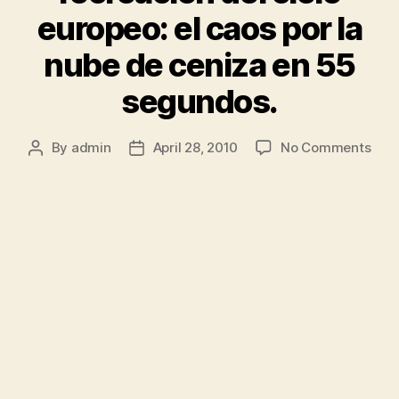
europeo: el caos por la
nube de ceniza en 55
segundos.
on
By
admin
April 28, 2010
No Comments
Post
Post
Impr
author
date
recr
del
ciel
euro
el
cao
por
la
nub
de
ceni